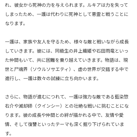
れ、彼女から死神の力を与えられます。ルキアは力を失って
しまったため、一護は代わりに死神として悪霊と戦うことに
なります。
一護は、家族や友人を守るため、様々な敵と戦いながら成長
していきます。彼には、同級生の井上織姫や石田雨竜といっ
た仲間もいて、共に困難を乗り越えていきます。物語は、現
世と尸魂界（ソウルソサエティ）、虚の世界が交錯する中で
進行し、一護は数々の試練に立ち向かいます。
さらに、物語が進むにつれて、一護は強力な敵である藍染惣
右介や滅却師（クインシー）との壮絶な戦いに挑むことにな
ります。彼の成長や仲間との絆が描かれる中で、友情や愛
情、そして復讐といったテーマも深く掘り下げられていま
す。